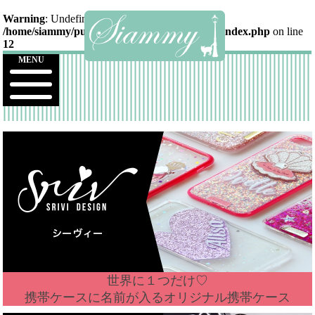
Warning
: Undefined array key "secur" in
/home/siammy/public_html/siammy.jp/contact/index.php
on line
12
MENU
世界に１つだけ♡
携帯ケースに名前が入るオリジナル携帯ケース